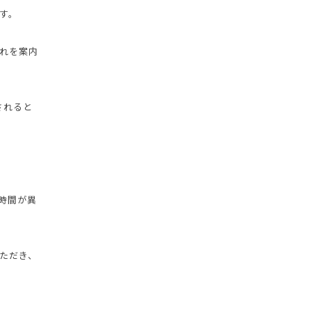
す。
れを案内
されると
時間が異
ただき、