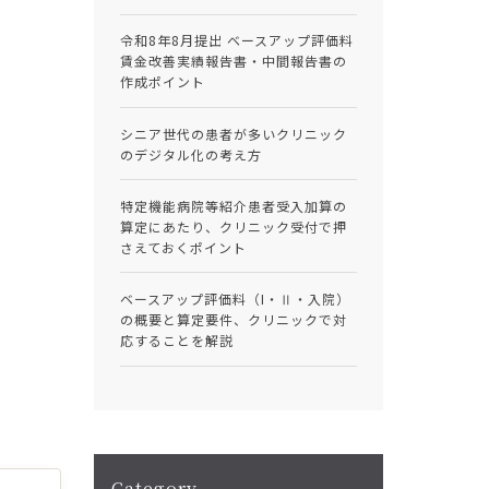
令和8年8月提出 ベースアップ評価料
賃金改善実績報告書・中間報告書の
作成ポイント
シニア世代の患者が多いクリニック
のデジタル化の考え方
特定機能病院等紹介患者受入加算の
算定にあたり、クリニック受付で押
さえておくポイント
ベースアップ評価料（I・Ⅱ・入院）
の概要と算定要件、クリニックで対
応することを解説
Category